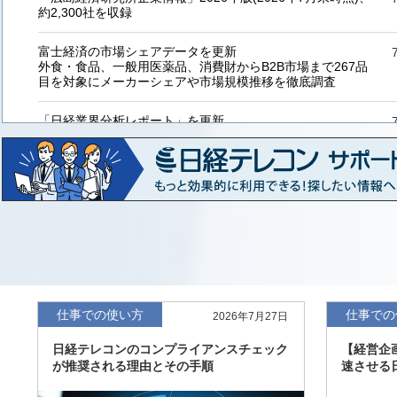
約2,300社を収録
富士経済の市場シェアデータを更新
外食・食品、一般用医薬品、消費財からB2B市場まで267品
目を対象にメーカーシェアや市場規模推移を徹底調査
「日経業界分析レポート」を更新
「工業用プラスチック製品」「システムインテグレーター」
など20業界の内容を刷新
「東洋経済海外進出企業情報」の2026年版、約3万6千社を
収録
「東洋経済外資系企業情報」の2026年版、約3,100社を収録
「日経POS情報マーケットレポート」の最新版、10～3月実
績の市場動向を速報
仕事での使い方
仕事での
2026年7月27日
「東洋経済会社四季報」2026年夏号に更新、新たに2027年
日経テレコンのコンプライアンスチェック
【経営企
度の予想を実施
が推奨される理由とその手順
速させる