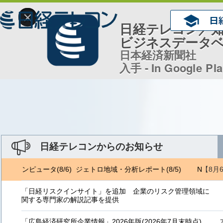
×
日経テレコン／
ビジネスデータ
日本経済新聞社
入手 - In Google Pl
日経テレコンからのお知らせ
【8月
) 日経コンピュータ(8/6) ジェトロ地域・分析レポート(8/5)
NRI 金
「日経リスクインサイト」を追加 企業のリスク管理領域に
関する専門家の解説記事を提供
「広島経済研究所企業情報」2026年版(2026年7月末時点)、