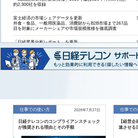
約2,300社を収録
富士経済の市場シェアデータを更新
外食・食品、一般用医薬品、消費財からB2B市場まで267品
目を対象にメーカーシェアや市場規模推移を徹底調査
「日経業界分析レポート」を更新
「工業用プラスチック製品」「システムインテグレーター」
など20業界の内容を刷新
「東洋経済海外進出企業情報」の2026年版、約3万6千社を
収録
「東洋経済外資系企業情報」の2026年版、約3,100社を収録
「日経POS情報マーケットレポート」の最新版、10～3月実
績の市場動向を速報
仕事での使い方
仕事での
2026年7月27日
「東洋経済会社四季報」2026年夏号に更新、新たに2027年
日経テレコンのコンプライアンスチェック
【経営企
度の予想を実施
が推奨される理由とその手順
速させる