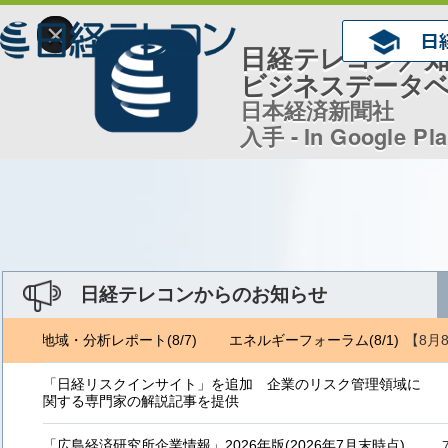
×
日経テレコン／
ビジネスデータ
日本経済新聞社
入手 - In Google Pl
日経テレコンからのお知らせ
【8月
ェトロ地域・分析レポート(8/7)
エネルギーフォーラム(8/1) ジェト
「日経リスクインサイト」を追加 企業のリスク管理領域に
関する専門家の解説記事を提供
「広島経済研究所企業情報」2026年版(2026年7月末時点)、