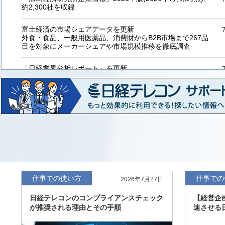
約2,300社を収録
富士経済の市場シェアデータを更新
外食・食品、一般用医薬品、消費財からB2B市場まで267品
目を対象にメーカーシェアや市場規模推移を徹底調査
「日経業界分析レポート」を更新
「工業用プラスチック製品」「システムインテグレーター」
など20業界の内容を刷新
「東洋経済海外進出企業情報」の2026年版、約3万6千社を
収録
「東洋経済外資系企業情報」の2026年版、約3,100社を収録
「日経POS情報マーケットレポート」の最新版、10～3月実
績の市場動向を速報
仕事での使い方
仕事での
2026年7月27日
「東洋経済会社四季報」2026年夏号に更新、新たに2027年
日経テレコンのコンプライアンスチェック
【経営企
度の予想を実施
が推奨される理由とその手順
速させる