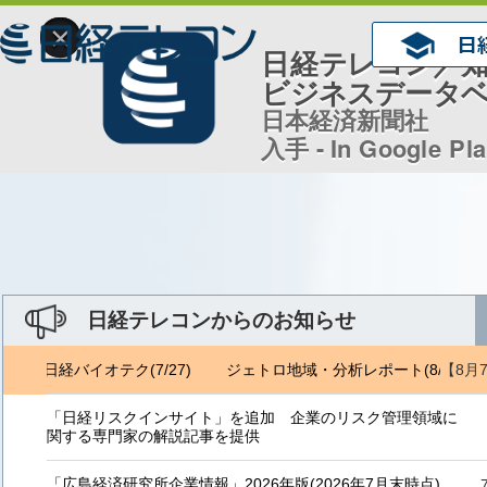
×
日経テレコン／
ビジネスデータ
日本経済新聞社
入手 - In Google Pl
日経テレコンからのお知らせ
【8月
6) 日経バイオテク(7/27)
ジェトロ地域・分析レポート(8/6) 日経バ
「日経リスクインサイト」を追加 企業のリスク管理領域に
関する専門家の解説記事を提供
「広島経済研究所企業情報」2026年版(2026年7月末時点)、