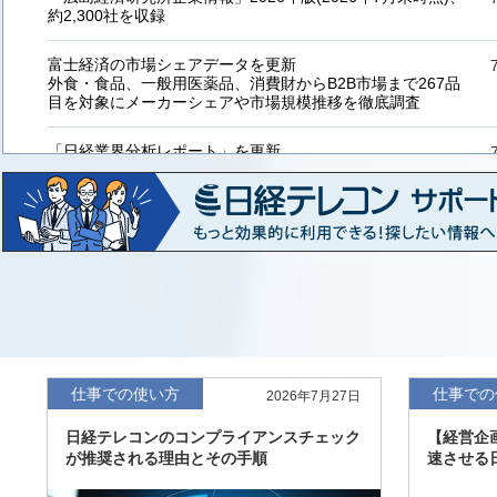
約2,300社を収録
富士経済の市場シェアデータを更新
外食・食品、一般用医薬品、消費財からB2B市場まで267品
目を対象にメーカーシェアや市場規模推移を徹底調査
「日経業界分析レポート」を更新
「工業用プラスチック製品」「システムインテグレーター」
など20業界の内容を刷新
「東洋経済海外進出企業情報」の2026年版、約3万6千社を
収録
「東洋経済外資系企業情報」の2026年版、約3,100社を収録
「日経POS情報マーケットレポート」の最新版、10～3月実
績の市場動向を速報
仕事での使い方
仕事での
2026年7月27日
「東洋経済会社四季報」2026年夏号に更新、新たに2027年
日経テレコンのコンプライアンスチェック
【経営企
度の予想を実施
が推奨される理由とその手順
速させる