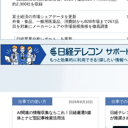
約2,300社を収録
富士経済の市場シェアデータを更新
外食・食品、一般用医薬品、消費財からB2B市場まで267品
目を対象にメーカーシェアや市場規模推移を徹底調査
「日経業界分析レポート」を更新
「工業用プラスチック製品」「システムインテグレーター」
など20業界の内容を刷新
「東洋経済海外進出企業情報」の2026年版、約3万6千社を
収録
「東洋経済外資系企業情報」の2026年版、約3,100社を収録
「日経POS情報マーケットレポート」の最新版、10～3月実
績の市場動向を速報
仕事での使い方
仕事での
2026年8月10日
「東洋経済会社四季報」2026年夏号に更新、新たに2027年
AI関連の情報収集ならこれ！日経厳選5媒
日経テレ
度の予想を実施
体とナビ型記事検索活用法
が推奨さ