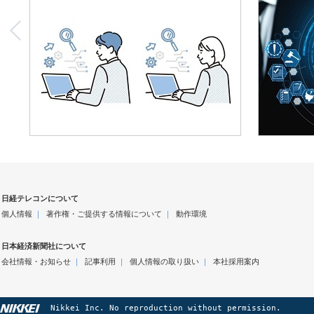
日経テレコンについて
個人情報
｜
著作権・ご提供する情報について
｜
動作環境
日本経済新聞社について
会社情報・お知らせ
｜
記事利用
｜
個人情報の取り扱い
｜
本社採用案内
Nikkei Inc. No reproduction without permission.