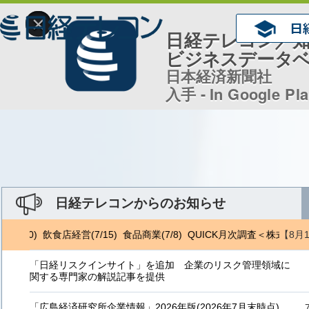
×
日経テレコン／
ビジネスデータ
日本経済新聞社
入手 - In Google Pl
日経テレコンからのお知らせ
【8月
/10) 飲食店経営(7/15) 食品商業(7/8) QUICK月次調査＜株式＞(8/
「日経リスクインサイト」を追加 企業のリスク管理領域に
関する専門家の解説記事を提供
「広島経済研究所企業情報」2026年版(2026年7月末時点)、