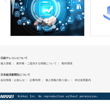
日経テレコンについて
個人情報
｜
著作権・ご提供する情報について
｜
動作環境
日本経済新聞社について
会社情報・お知らせ
｜
記事利用
｜
個人情報の取り扱い
｜
本社採用案内
Nikkei Inc. No reproduction without permission.