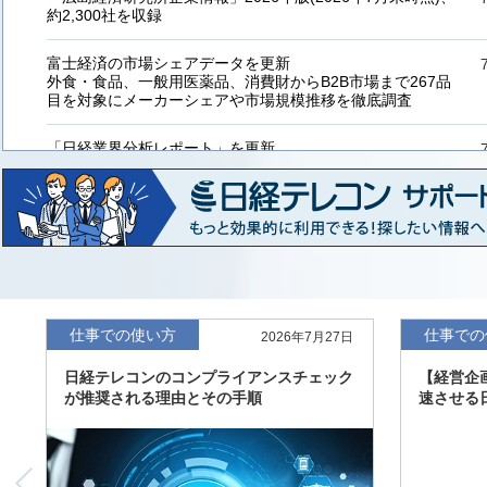
約2,300社を収録
富士経済の市場シェアデータを更新
外食・食品、一般用医薬品、消費財からB2B市場まで267品
目を対象にメーカーシェアや市場規模推移を徹底調査
「日経業界分析レポート」を更新
「工業用プラスチック製品」「システムインテグレーター」
など20業界の内容を刷新
「東洋経済海外進出企業情報」の2026年版、約3万6千社を
収録
「東洋経済外資系企業情報」の2026年版、約3,100社を収録
仕事での使い方
仕事での
2026年7月27日
「日経POS情報マーケットレポート」の最新版、10～3月実
績の市場動向を速報
日経テレコンのコンプライアンスチェック
【経営企
が推奨される理由とその手順
速させる
「東洋経済会社四季報」2026年夏号に更新、新たに2027年
度の予想を実施