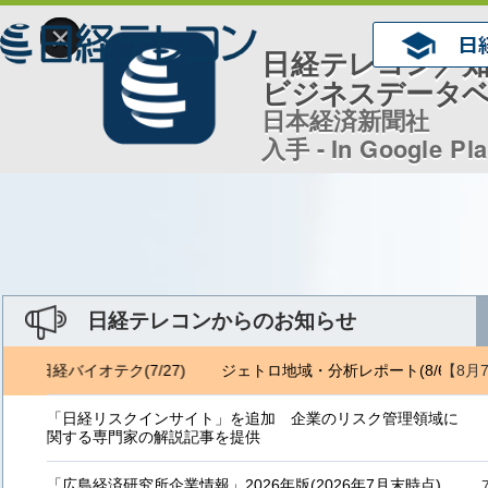
×
日経テレコン／
ビジネスデータ
日本経済新聞社
入手 - In Google Pl
日経テレコンからのお知らせ
【8月
) 日経バイオテク(7/27)
ジェトロ地域・分析レポート(8/6) 日経バ
「日経リスクインサイト」を追加 企業のリスク管理領域に
関する専門家の解説記事を提供
「広島経済研究所企業情報」2026年版(2026年7月末時点)、