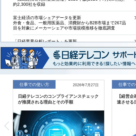
約2,300社を収録
富士経済の市場シェアデータを更新
外食・食品、一般用医薬品、消費財からB2B市場まで267品
目を対象にメーカーシェアや市場規模推移を徹底調査
「日経業界分析レポート」を更新
「工業用プラスチック製品」「システムインテグレーター」
など20業界の内容を刷新
「東洋経済海外進出企業情報」の2026年版、約3万6千社を
収録
「東洋経済外資系企業情報」の2026年版、約3,100社を収録
仕事での使い方
仕事での
2026年7月27日
日経テレコンのコンプライアンスチェック
【経営企
「日経POS情報マーケットレポート」の最新版、10～3月実
が推奨される理由とその手順
速させる
績の市場動向を速報
「東洋経済会社四季報」2026年夏号に更新、新たに2027年
度の予想を実施