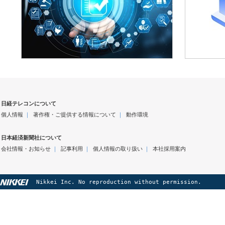
日経テレコンについて
個人情報
｜
著作権・ご提供する情報について
｜
動作環境
日本経済新聞社について
会社情報・お知らせ
｜
記事利用
｜
個人情報の取り扱い
｜
本社採用案内
Nikkei Inc. No reproduction without permission.