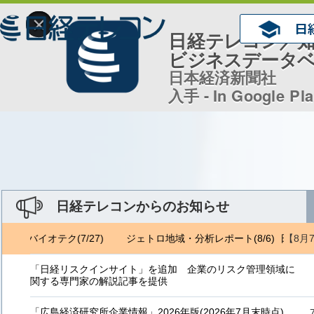
×
日経テレコン／
ビジネスデータ
日本経済新聞社
入手 - In Google Pl
日経テレコンからのお知らせ
【8月
日経バイオテク(7/27)
ジェトロ地域・分析レポート(8/6) 日経バイオ
「日経リスクインサイト」を追加 企業のリスク管理領域に
関する専門家の解説記事を提供
「広島経済研究所企業情報」2026年版(2026年7月末時点)、