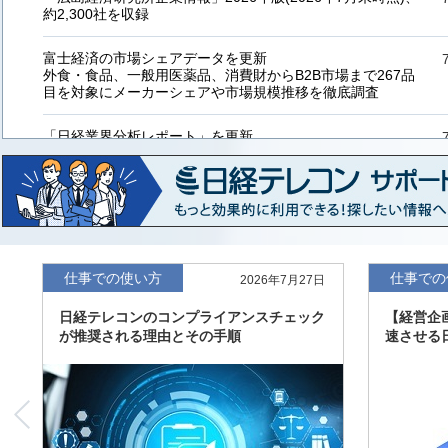
約2,300社を収録
富士経済の市場シェアデータを更新
外食・食品、一般用医薬品、消費財からB2B市場まで267品
目を対象にメーカーシェアや市場規模推移を徹底調査
「日経業界分析レポート」を更新
「工業用プラスチック製品」「システムインテグレーター」
など20業界の内容を刷新
「東洋経済海外進出企業情報」の2026年版、約3万6千社を
収録
「東洋経済外資系企業情報」の2026年版、約3,100社を収録
仕事での使い方
仕事での
2026年7月27日
日経テレコンのコンプライアンスチェック
【経営企
「日経POS情報マーケットレポート」の最新版、10～3月実
が推奨される理由とその手順
速させる
績の市場動向を速報
「東洋経済会社四季報」2026年夏号に更新、新たに2027年
度の予想を実施