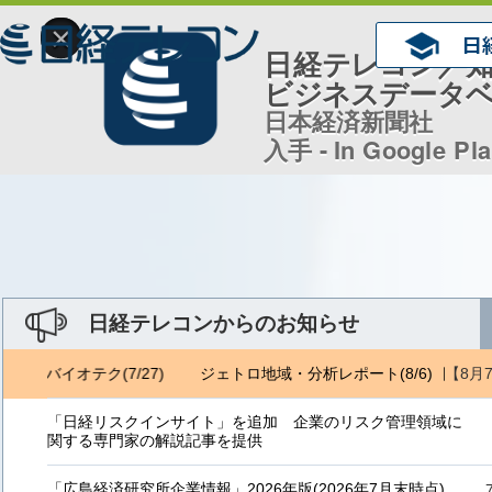
×
日経テレコン／
ビジネスデータ
日本経済新聞社
入手 - In Google Pl
日経テレコンからのお知らせ
【8月
日経バイオテク(7/27)
ジェトロ地域・分析レポート(8/6) 日経バイオ
「日経リスクインサイト」を追加 企業のリスク管理領域に
関する専門家の解説記事を提供
「広島経済研究所企業情報」2026年版(2026年7月末時点)、