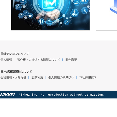
日経テレコンについて
個人情報
｜
著作権・ご提供する情報について
｜
動作環境
日本経済新聞社について
会社情報・お知らせ
｜
記事利用
｜
個人情報の取り扱い
｜
本社採用案内
Nikkei Inc. No reproduction without permission.