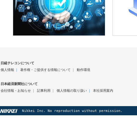
日経テレコンについて
個人情報
｜
著作権・ご提供する情報について
｜
動作環境
日本経済新聞社について
会社情報・お知らせ
｜
記事利用
｜
個人情報の取り扱い
｜
本社採用案内
Nikkei Inc. No reproduction without permission.