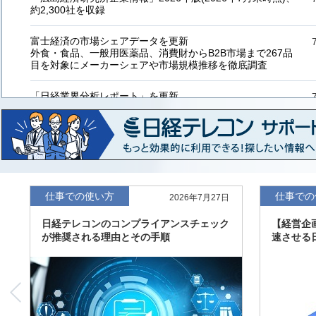
約2,300社を収録
富士経済の市場シェアデータを更新
外食・食品、一般用医薬品、消費財からB2B市場まで267品
目を対象にメーカーシェアや市場規模推移を徹底調査
「日経業界分析レポート」を更新
「工業用プラスチック製品」「システムインテグレーター」
など20業界の内容を刷新
「東洋経済海外進出企業情報」の2026年版、約3万6千社を
収録
「東洋経済外資系企業情報」の2026年版、約3,100社を収録
仕事での使い方
仕事での
2026年7月27日
日経テレコンのコンプライアンスチェック
【経営企
「日経POS情報マーケットレポート」の最新版、10～3月実
が推奨される理由とその手順
速させる
績の市場動向を速報
「東洋経済会社四季報」2026年夏号に更新、新たに2027年
度の予想を実施