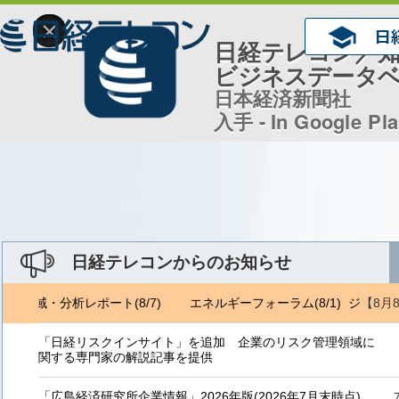
×
日経テレコン／
ビジネスデータ
日本経済新聞社
入手 - In Google Pl
日経テレコンからのお知らせ
【8月
トロ地域・分析レポート(8/7)
エネルギーフォーラム(8/1) ジェトロ地
「日経リスクインサイト」を追加 企業のリスク管理領域に
関する専門家の解説記事を提供
「広島経済研究所企業情報」2026年版(2026年7月末時点)、