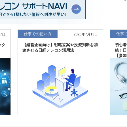
年版、約3万6千社を
7月8日
、約3,100社を収録
7月8日
仕事での使い方
仕事
27日
2026年7月13日
ック
【経営企画向け】戦略立案や投資判断を加
初心者
最新版、10～3月実
7月7日
速させる日経テレコン活用法
結！日
【参加
新、新たに2027年
6月17日