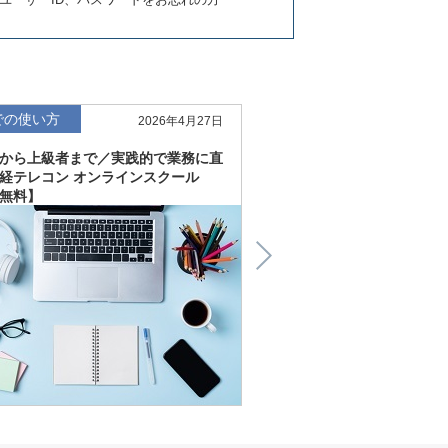
での使い方
仕事での使い方
2026年4月27日
から上級者まで／実践的で業務に直
直感的にわかる、深く読
経テレコン オンラインスクール
「金融工学研究所企業リ
無料】