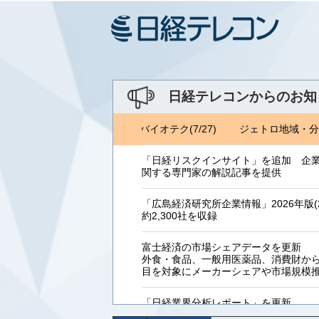
日経テレコンからのお知
域・分析レポート(8/6) 日経バイオテク(7/27)
ジェトロ地域・分析レ
「日経リスクインサイト」を追加 企
関する専門家の解説記事を提供
「広島経済研究所企業情報」2026年版(2
約2,300社を収録
富士経済の市場シェアデータを更新
外食・食品、一般用医薬品、消費財からB
目を対象にメーカーシェアや市場規模
「日経業界分析レポート」を更新
「工業用プラスチック製品」「システ