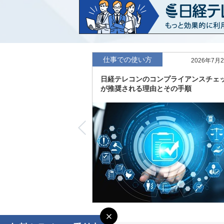
など20業界の内容を刷新
「東洋経済海外進出企業情報」の2026
収録
「東洋経済外資系企業情報」の2026年版
仕事での使い方
2026年7月
日経テレコンのコンプライアンスチェ
「日経POS情報マーケットレポート」の
が推奨される理由とその手順
績の市場動向を速報
「東洋経済会社四季報」2026年夏号に更
度の予想を実施