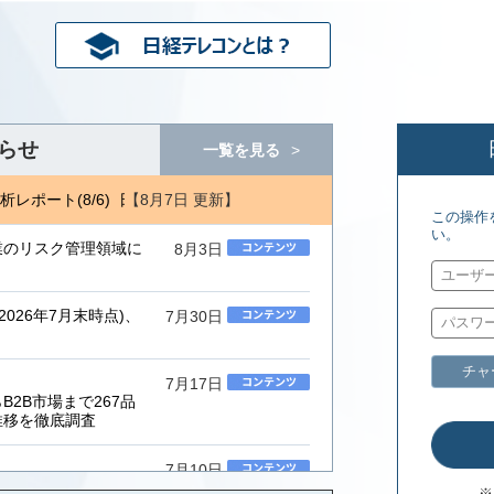
らせ
一覧を見る
【8月7日 更新】
ポート(8/6) 日経バイオテク(7/27)
ジェトロ地域・分析レポート(8
この操作
い。
業のリスク管理領域に
8月3日
026年7月末時点)、
7月30日
チャ
7月17日
2B市場まで267品
推移を徹底調査
7月10日
ムインテグレーター」
※