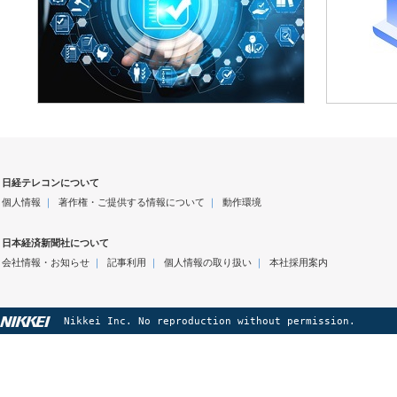
日経テレコンについて
個人情報
｜
著作権・ご提供する情報について
｜
動作環境
日本経済新聞社について
会社情報・お知らせ
｜
記事利用
｜
個人情報の取り扱い
｜
本社採用案内
Nikkei Inc. No reproduction without permission.