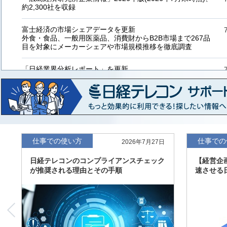
約2,300社を収録
富士経済の市場シェアデータを更新
外食・食品、一般用医薬品、消費財からB2B市場まで267品
目を対象にメーカーシェアや市場規模推移を徹底調査
「日経業界分析レポート」を更新
「工業用プラスチック製品」「システムインテグレーター」
など20業界の内容を刷新
「東洋経済海外進出企業情報」の2026年版、約3万6千社を
収録
「東洋経済外資系企業情報」の2026年版、約3,100社を収録
仕事での使い方
仕事での
2026年7月27日
日経テレコンのコンプライアンスチェック
【経営企
「日経POS情報マーケットレポート」の最新版、10～3月実
が推奨される理由とその手順
速させる
績の市場動向を速報
「東洋経済会社四季報」2026年夏号に更新、新たに2027年
度の予想を実施