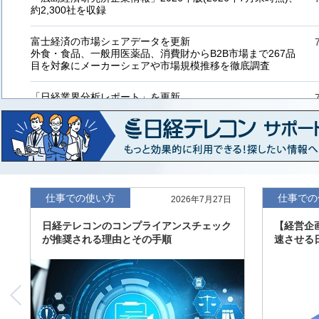
約2,300社を収録
富士経済の市場シェアデータを更新
外食・食品、一般用医薬品、消費財からB2B市場まで267品
目を対象にメーカーシェアや市場規模推移を徹底調査
「日経業界分析レポート」を更新
「工業用プラスチック製品」「システムインテグレーター」
など20業界の内容を刷新
「東洋経済海外進出企業情報」の2026年版、約3万6千社を
収録
「東洋経済外資系企業情報」の2026年版、約3,100社を収録
仕事での使い方
仕事での
2026年7月27日
日経テレコンのコンプライアンスチェック
【経営企
「日経POS情報マーケットレポート」の最新版、10～3月実
が推奨される理由とその手順
速させる
績の市場動向を速報
「東洋経済会社四季報」2026年夏号に更新、新たに2027年
度の予想を実施