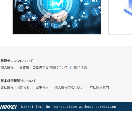
日経テレコンについて
個人情報
｜
著作権・ご提供する情報について
｜
動作環境
日本経済新聞社について
会社情報・お知らせ
｜
記事利用
｜
個人情報の取り扱い
｜
本社採用案内
Nikkei Inc. No reproduction without permission.