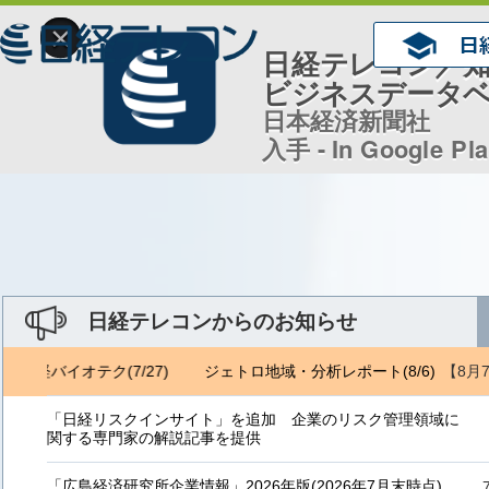
×
日経テレコン／
ビジネスデータ
日本経済新聞社
入手 - In Google Pl
日経テレコンからのお知らせ
【8月
 日経バイオテク(7/27)
ジェトロ地域・分析レポート(8/6) 日経バイオ
「日経リスクインサイト」を追加 企業のリスク管理領域に
関する専門家の解説記事を提供
「広島経済研究所企業情報」2026年版(2026年7月末時点)、