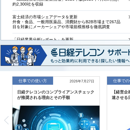
約2,300社を収録
富士経済の市場シェアデータを更新
外食・食品、一般用医薬品、消費財からB2B市場まで267品
目を対象にメーカーシェアや市場規模推移を徹底調査
「日経業界分析レポート」を更新
「工業用プラスチック製品」「システムインテグレーター」
など20業界の内容を刷新
「東洋経済海外進出企業情報」の2026年版、約3万6千社を
収録
「東洋経済外資系企業情報」の2026年版、約3,100社を収録
仕事での使い方
仕事での
2026年7月27日
日経テレコンのコンプライアンスチェック
【経営企
「日経POS情報マーケットレポート」の最新版、10～3月実
が推奨される理由とその手順
速させる
績の市場動向を速報
「東洋経済会社四季報」2026年夏号に更新、新たに2027年
度の予想を実施