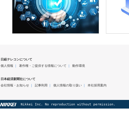
日経テレコンについて
個人情報
｜
著作権・ご提供する情報について
｜
動作環境
日本経済新聞社について
会社情報・お知らせ
｜
記事利用
｜
個人情報の取り扱い
｜
本社採用案内
Nikkei Inc. No reproduction without permission.