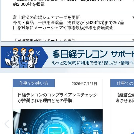
約2,300社を収録
富士経済の市場シェアデータを更新
外食・食品、一般用医薬品、消費財からB2B市場まで267品
目を対象にメーカーシェアや市場規模推移を徹底調査
「日経業界分析レポート」を更新
「工業用プラスチック製品」「システムインテグレーター」
など20業界の内容を刷新
「東洋経済海外進出企業情報」の2026年版、約3万6千社を
収録
「東洋経済外資系企業情報」の2026年版、約3,100社を収録
仕事での使い方
仕事での
2026年7月27日
日経テレコンのコンプライアンスチェック
【経営企
「日経POS情報マーケットレポート」の最新版、10～3月実
が推奨される理由とその手順
速させる
績の市場動向を速報
「東洋経済会社四季報」2026年夏号に更新、新たに2027年
度の予想を実施