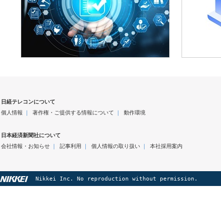
日経テレコンについて
個人情報
｜
著作権・ご提供する情報について
｜
動作環境
日本経済新聞社について
会社情報・お知らせ
｜
記事利用
｜
個人情報の取り扱い
｜
本社採用案内
Nikkei Inc. No reproduction without permission.