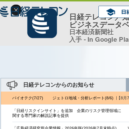
×
日経テレコン／
ビジネスデータ
日本経済新聞社
入手 - In Google Pl
日経テレコンからのお知らせ
【8月
日経バイオテク(7/27)
ジェトロ地域・分析レポート(8/6) 日経バイオ
「日経リスクインサイト」を追加 企業のリスク管理領域に
関する専門家の解説記事を提供
「広島経済研究所企業情報」2026年版(2026年7月末時点)、