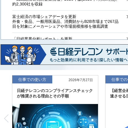
約2,300社を収録
富士経済の市場シェアデータを更新
外食・食品、一般用医薬品、消費財からB2B市場まで267品
目を対象にメーカーシェアや市場規模推移を徹底調査
「日経業界分析レポート」を更新
「工業用プラスチック製品」「システムインテグレーター」
など20業界の内容を刷新
「東洋経済海外進出企業情報」の2026年版、約3万6千社を
収録
「東洋経済外資系企業情報」の2026年版、約3,100社を収録
仕事での使い方
仕事での
2026年7月27日
日経テレコンのコンプライアンスチェック
【経営企
「日経POS情報マーケットレポート」の最新版、10～3月実
が推奨される理由とその手順
速させる
績の市場動向を速報
「東洋経済会社四季報」2026年夏号に更新、新たに2027年
度の予想を実施