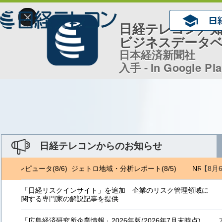
×
日経テレコン／
ビジネスデータ
日本経済新聞社
入手 - In Google Pl
日経テレコンからのお知らせ
【8月
) 日経コンピュータ(8/6) ジェトロ地域・分析レポート(8/5)
NRI 金融
「日経リスクインサイト」を追加 企業のリスク管理領域に
関する専門家の解説記事を提供
「広島経済研究所企業情報」2026年版(2026年7月末時点)、