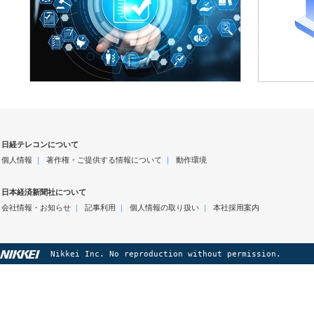
日経テレコンについて
個人情報
｜
著作権・ご提供する情報について
｜
動作環境
日本経済新聞社について
会社情報・お知らせ
｜
記事利用
｜
個人情報の取り扱い
｜
本社採用案内
Nikkei Inc. No reproduction without permission.