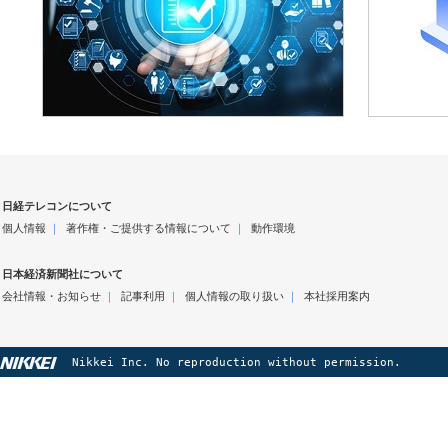
日経テレコンについて
個人情報
｜
著作権・ご提供する情報について
｜
動作環境
日本経済新聞社について
会社情報・お知らせ
｜
記事利用
｜
個人情報の取り扱い
｜
本社採用案内
Nikkei Inc. No reproduction without permission.