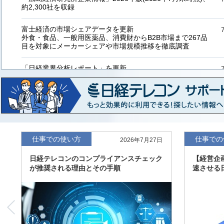
約2,300社を収録
富士経済の市場シェアデータを更新
外食・食品、一般用医薬品、消費財からB2B市場まで267品
目を対象にメーカーシェアや市場規模推移を徹底調査
「日経業界分析レポート」を更新
「工業用プラスチック製品」「システムインテグレーター」
など20業界の内容を刷新
「東洋経済海外進出企業情報」の2026年版、約3万6千社を
収録
「東洋経済外資系企業情報」の2026年版、約3,100社を収録
仕事での使い方
仕事での
2026年7月27日
日経テレコンのコンプライアンスチェック
【経営企
「日経POS情報マーケットレポート」の最新版、10～3月実
が推奨される理由とその手順
速させる
績の市場動向を速報
「東洋経済会社四季報」2026年夏号に更新、新たに2027年
度の予想を実施