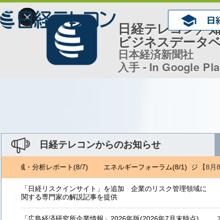
×
日経テレコン／
ビジネスデータ
日本経済新聞社
入手 - In Google Pl
日経テレコンからのお知らせ
【8月
トロ地域・分析レポート(8/7)
エネルギーフォーラム(8/1) ジェトロ地
「日経リスクインサイト」を追加 企業のリスク管理領域に
関する専門家の解説記事を提供
「広島経済研究所企業情報」2026年版(2026年7月末時点)、