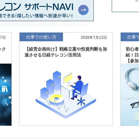
年版、約3万6千社を
7月8日
、約3,100社を収録
7月8日
仕事での使い方
仕事
27日
2026年7月13日
ック
【経営企画向け】戦略立案や投資判断を加
初心者
最新版、10～3月実
7月7日
速させる日経テレコン活用法
結！日
【参加
新、新たに2027年
6月17日