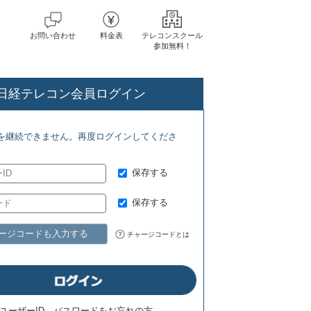
お問い合わせ
料金表
テレコンスクール
参加無料！
日経テレコン会員ログイン
 ジェトロ地域・分析レポート(8/5)
NRI 金融ITフォーカス(8/5) 日
を継続できません。再度ログインしてくださ
保存する
保存する
ージコードも入力する
チャージコードとは
ユーザーID、パスワードをお忘れの方