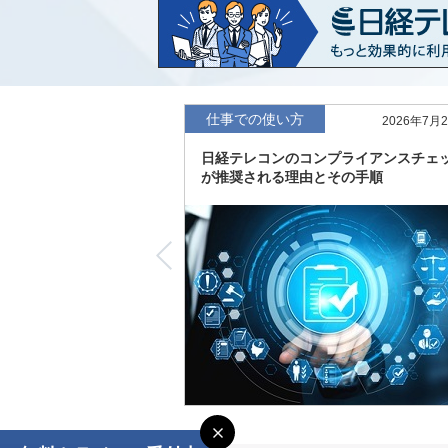
など20業界の内容を刷新
「東洋経済海外進出企業情報」の2026
収録
「東洋経済外資系企業情報」の2026年版
仕事での使い方
2026年7月
日経テレコンのコンプライアンスチェ
「日経POS情報マーケットレポート」の
が推奨される理由とその手順
績の市場動向を速報
「東洋経済会社四季報」2026年夏号に更
度の予想を実施