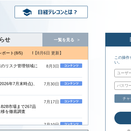
らせ
一覧を見る
【8月6日 更新】
ポート(8/5)
NRI 金融ITフォーカス(8/5) 日経コンピュータ(8/6)
この操作
い。
業のリスク管理領域に
8月3日
026年7月末時点)、
7月30日
チャ
7月17日
2B市場まで267品
推移を徹底調査
7月10日
ムインテグレーター」
※