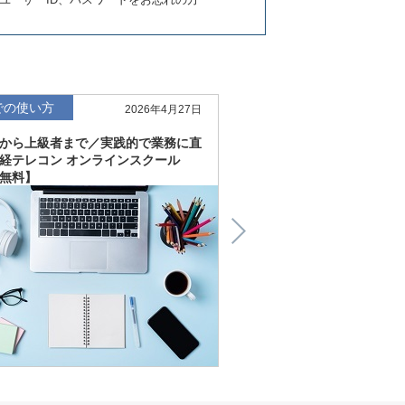
での使い方
仕事での使い方
2026年4月27日
から上級者まで／実践的で業務に直
直感的にわかる、深く読
経テレコン オンラインスクール
「金融工学研究所企業リ
無料】