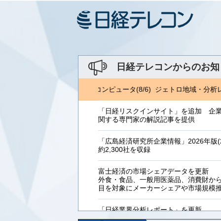
日経テレコンからのお知
RI 金融ITフォーカス(8/5) 日経コンピュータ(8/6) ジェトロ地域・分析レ
「日経リスクインサイト」を追加 企
関する専門家の解説記事を提供
「広島経済研究所企業情報」2026年版(2
約2,300社を収録
富士経済の市場シェアデータを更新
外食・食品、一般用医薬品、消費財からB
目を対象にメーカーシェアや市場規模
「日経業界分析レポート」を更新
「工業用プラスチック製品」「システ