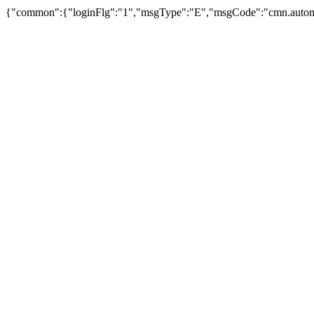
{"common":{"loginFlg":"1","msgType":"E","msgCode":"cm