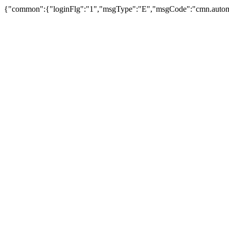
{"common":{"loginFlg":"1","msgType":"E","msgCode":"cm