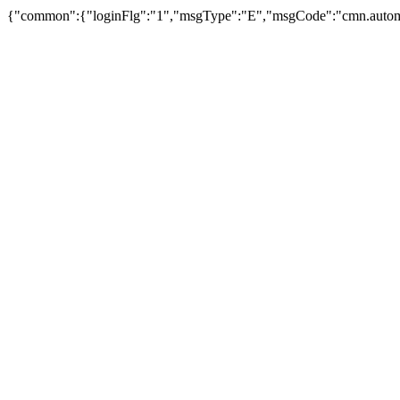
{"common":{"loginFlg":"1","msgType":"E","msgCode":"cm