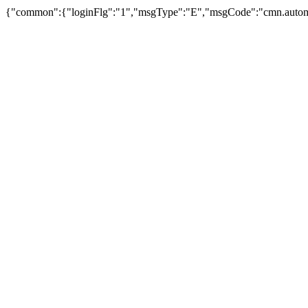
{"common":{"loginFlg":"1","msgType":"E","msgCode":"cm