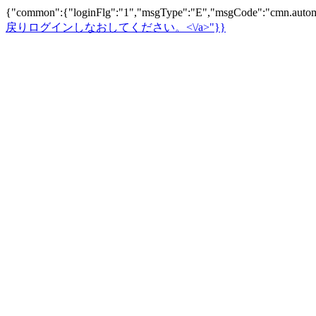
{"common":{"loginFlg":"1","msgType":"E","msgCode":"cm
戻りログインしなおしてください。<\/a>"}}