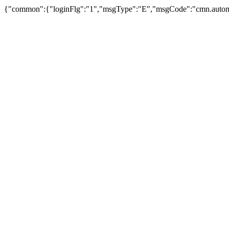
{"common":{"loginFlg":"1","msgType":"E","msgCode":"cm