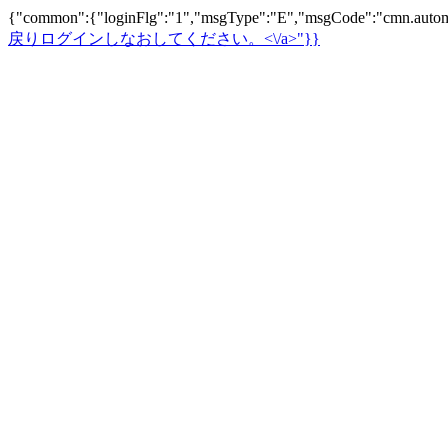
{"common":{"loginFlg":"1","msgType":"E","msgCode":"cm
戻りログインしなおしてください。<\/a>"}}