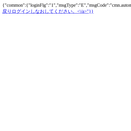
{"common":{"loginFlg":"1","msgType":"E","msgCode":"cm
戻りログインしなおしてください。<\/a>"}}