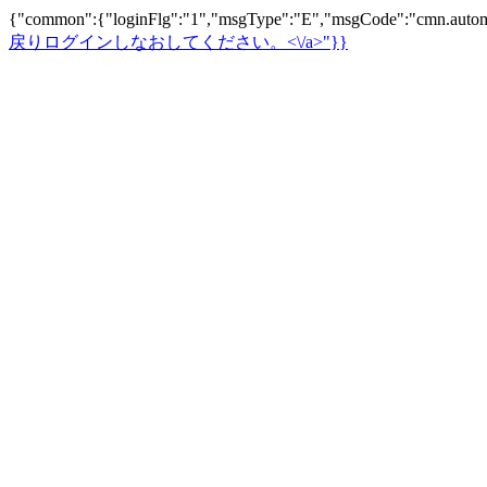
{"common":{"loginFlg":"1","msgType":"E","msgCode":"cm
戻りログインしなおしてください。<\/a>"}}