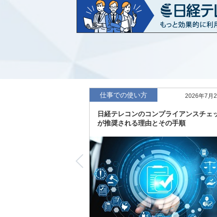
など20業界の内容を刷新
「東洋経済海外進出企業情報」の2026
収録
「東洋経済外資系企業情報」の2026年版
「日経POS情報マーケットレポート」の
績の市場動向を速報
仕事での使い方
2026年7月
「東洋経済会社四季報」2026年夏号に更
日経テレコンのコンプライアンスチェ
度の予想を実施
が推奨される理由とその手順