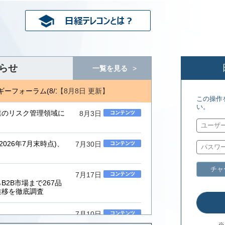
らせ
一覧を見る
【8月8日 更新】
ーフォーラム(8/1) ジェトロ地域・分析レポート(8/7)
エネルギーフ
この操作
い。
業のリスク管理領域に
8月3日
026年7月末時点)、
7月30日
チャ
7月17日
2B市場まで267品
推移を徹底調査
7月10日
ムインテグレーター」
※