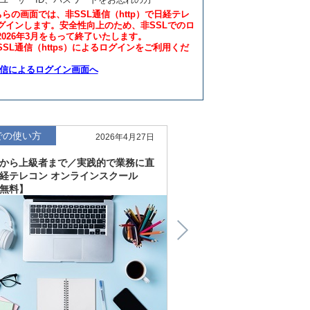
ちらの画面では、非SSL通信（http）で日経テレ
グインします。安全性向上のため、非SSLでのロ
2026年3月をもって終了いたします。
SL通信（https）によるログインをご利用くだ
通信によるログイン画面へ
での使い方
仕事での使い方
2026年4月27日
から上級者まで／実践的で業務に直
直感的にわかる、深く読
経テレコン オンラインスクール
「金融工学研究所企業リ
無料】