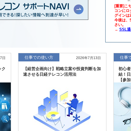
[重要]こ
コンにロ
グインは
年版、約3万6千社を
7月8日
今後は、S
さい。
→
SSL
、約3,100社を収録
7月8日
最新版、10～3月実
7月7日
仕事での使い方
仕事
27日
2026年7月13日
新、新たに2027年
6月17日
ック
【経営企画向け】戦略立案や投資判断を加
初心者
速させる日経テレコン活用法
結！日
【参加