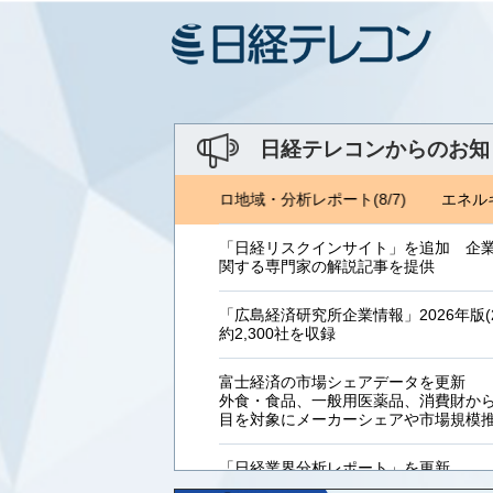
日経テレコンからのお知
ルギーフォーラム(8/1) ジェトロ地域・分析レポート(8/7)
エネルギ
「日経リスクインサイト」を追加 企
関する専門家の解説記事を提供
「広島経済研究所企業情報」2026年版(2
約2,300社を収録
富士経済の市場シェアデータを更新
外食・食品、一般用医薬品、消費財からB
目を対象にメーカーシェアや市場規模
「日経業界分析レポート」を更新
「工業用プラスチック製品」「システ