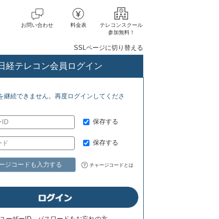
お問い合わせ
料金表
テレコンスクール
参加無料！
SSLページに切り替える
日経テレコン会員ログイン
ォーラム(8/1) ジェトロ地域・分析レポート(8/7)
を継続できません。再度ログインしてくださ
保存する
保存する
ージコードも入力する
チャージコードとは
ユーザーID、パスワードをお忘れの方